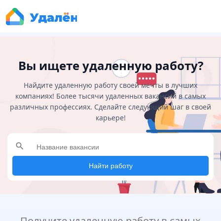
Вы ищете удаленную работу?
Найдите удаленную работу своей мечты в лучших
компаниях! Более тысячи удаленных вакансий в самых
различных профессиях. Сделайте следующий шаг в своей
карьере!
search
Найти работу
Получите удаленную работу в самых