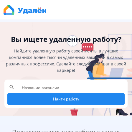
Вы ищете удаленную работу?
Найдите удаленную работу своей мечты в лучших
компаниях! Более тысячи удаленных вакансий в самых
различных профессиях. Сделайте следующий шаг в своей
карьере!
search
Найти работу
Получите удаленную работу в самых