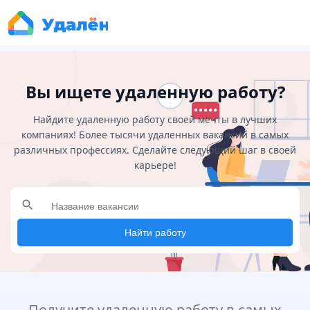
Вы ищете удаленную работу?
Найдите удаленную работу своей мечты в лучших
компаниях! Более тысячи удаленных вакансий в самых
различных профессиях. Сделайте следующий шаг в своей
карьере!
search
Найти работу
Получите удаленную работу в самых