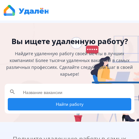
Вы ищете удаленную работу?
Найдите удаленную работу своей мечты в лучших
компаниях! Более тысячи удаленных вакансий в самых
различных профессиях. Сделайте следующий шаг в своей
карьере!
search
Найти работу
Получите удаленную работу в самых