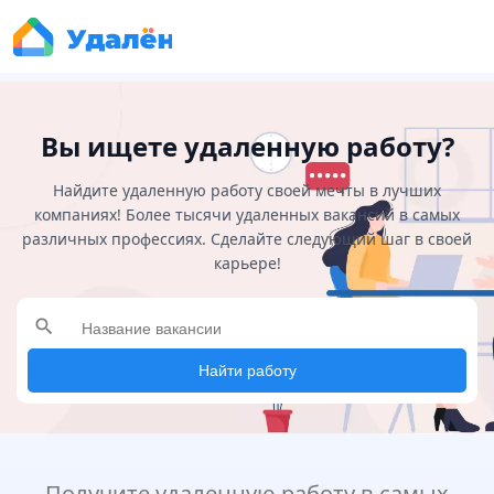
Вы ищете удаленную работу?
Найдите удаленную работу своей мечты в лучших
компаниях! Более тысячи удаленных вакансий в самых
различных профессиях. Сделайте следующий шаг в своей
карьере!
search
Найти работу
Получите удаленную работу в самых