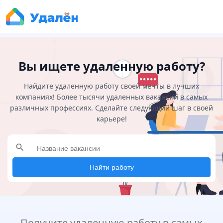
Вы ищете удаленную работу?
Найдите удаленную работу своей мечты в лучших
компаниях! Более тысячи удаленных вакансий в самых
различных профессиях. Сделайте следующий шаг в своей
карьере!
search
Найти работу
Получите удаленную работу в самых