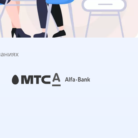
паниях