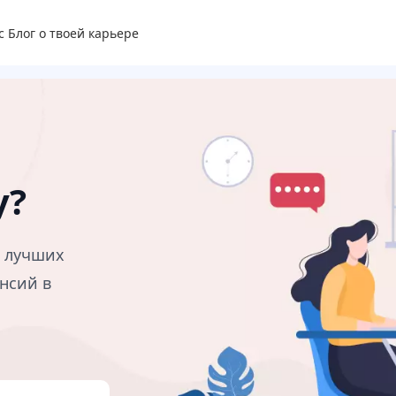
с
Блог о твоей карьере
у?
в лучших
нсий в