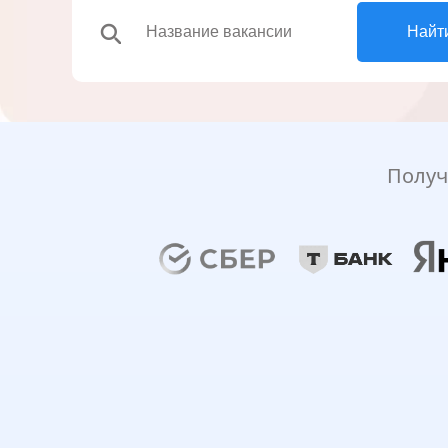
search
Найт
Получ