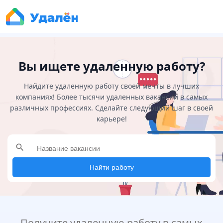
Вы ищете удаленную работу?
Найдите удаленную работу своей мечты в лучших
компаниях! Более тысячи удаленных вакансий в самых
различных профессиях. Сделайте следующий шаг в своей
карьере!
search
Найти работу
Получите удаленную работу в самых