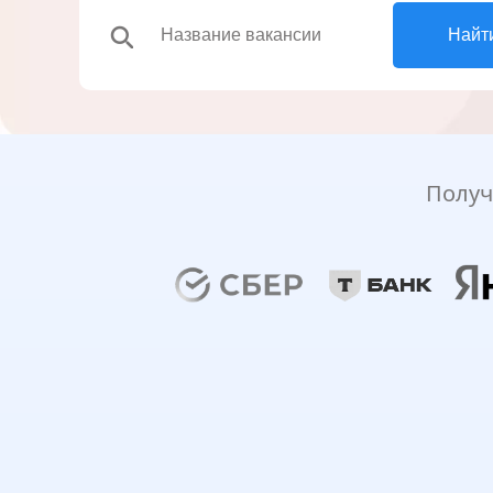
search
Найт
Получ