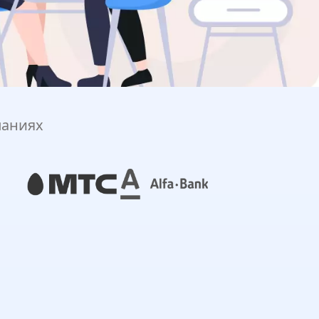
паниях