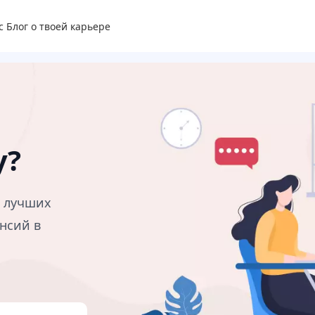
с
Блог о твоей карьере
у?
в лучших
нсий в