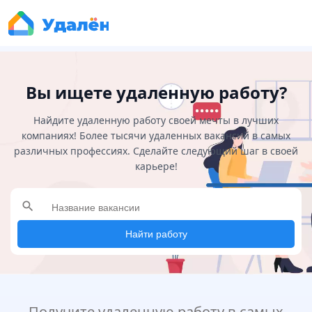
Вы ищете удаленную работу?
Найдите удаленную работу своей мечты в лучших
компаниях! Более тысячи удаленных вакансий в самых
различных профессиях. Сделайте следующий шаг в своей
карьере!
search
Найти работу
Получите удаленную работу в самых