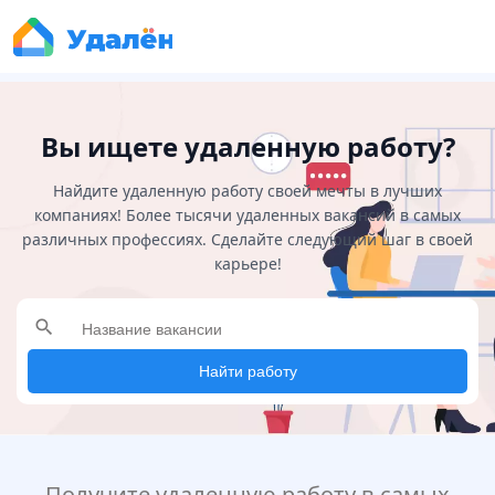
Вы ищете удаленную работу?
Найдите удаленную работу своей мечты в лучших
компаниях! Более тысячи удаленных вакансий в самых
различных профессиях. Сделайте следующий шаг в своей
карьере!
search
Найти работу
Получите удаленную работу в самых