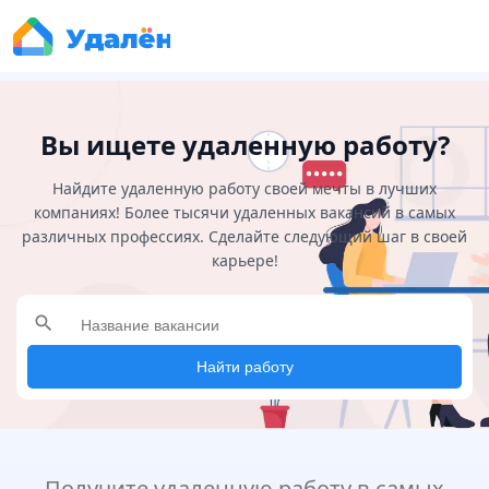
Вы ищете удаленную работу?
Найдите удаленную работу своей мечты в лучших
компаниях! Более тысячи удаленных вакансий в самых
различных профессиях. Сделайте следующий шаг в своей
карьере!
search
Найти работу
Получите удаленную работу в самых