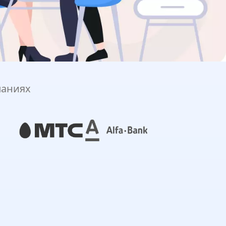
паниях