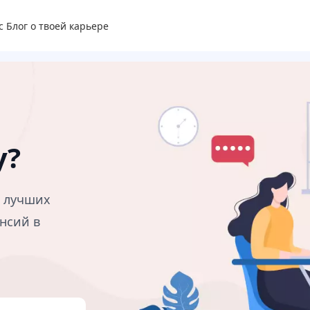
с
Блог о твоей карьере
у?
в лучших
нсий в