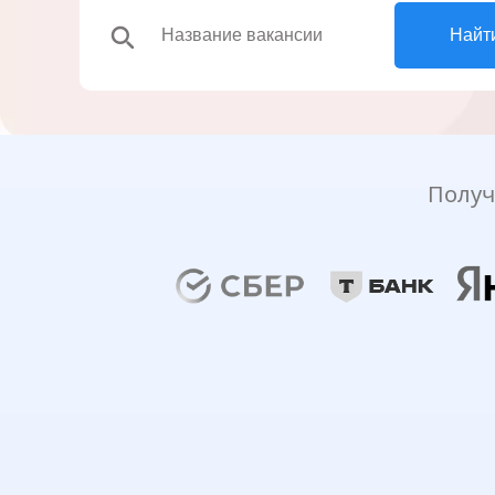
search
Найт
Получ