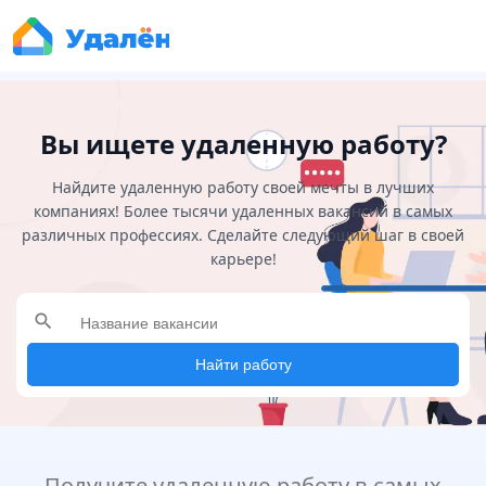
Вы ищете удаленную работу?
Найдите удаленную работу своей мечты в лучших
компаниях! Более тысячи удаленных вакансий в самых
различных профессиях. Сделайте следующий шаг в своей
карьере!
search
Найти работу
Получите удаленную работу в самых