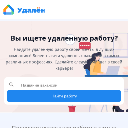
Вы ищете удаленную работу?
Найдите удаленную работу своей мечты в лучших
компаниях! Более тысячи удаленных вакансий в самых
различных профессиях. Сделайте следующий шаг в своей
карьере!
search
Найти работу
Получите удаленную работу в самых