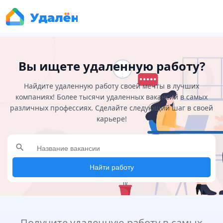
Вы ищете удаленную работу?
Найдите удаленную работу своей мечты в лучших
компаниях! Более тысячи удаленных вакансий в самых
различных профессиях. Сделайте следующий шаг в своей
карьере!
search
Найти работу
Получите удаленную работу в самых