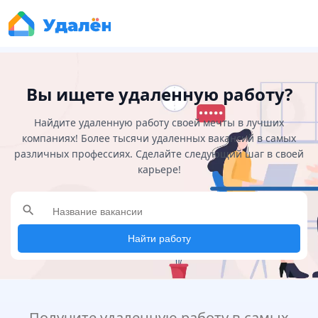
Вы ищете удаленную работу?
Найдите удаленную работу своей мечты в лучших
компаниях! Более тысячи удаленных вакансий в самых
различных профессиях. Сделайте следующий шаг в своей
карьере!
search
Найти работу
Получите удаленную работу в самых