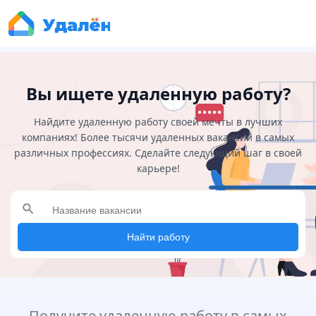
Вы ищете удаленную работу?
Найдите удаленную работу своей мечты в лучших
компаниях! Более тысячи удаленных вакансий в самых
различных профессиях. Сделайте следующий шаг в своей
карьере!
search
Найти работу
Получите удаленную работу в самых