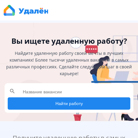
Вы ищете удаленную работу?
Найдите удаленную работу своей мечты в лучших
компаниях! Более тысячи удаленных вакансий в самых
различных профессиях. Сделайте следующий шаг в своей
карьере!
search
Найти работу
Получите удаленную работу в самых