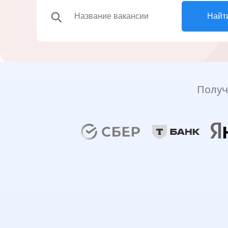
search
Найт
Получ