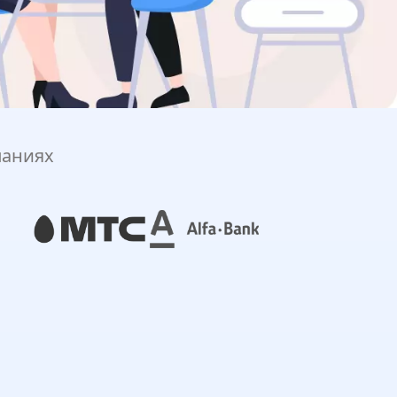
паниях