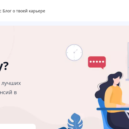
с
Блог о твоей карьере
у?
в лучших
нсий в