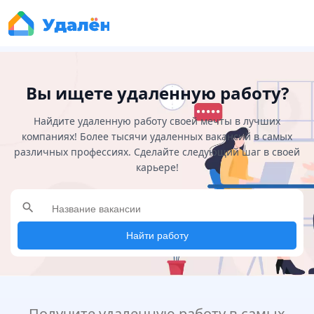
Вы ищете удаленную работу?
Найдите удаленную работу своей мечты в лучших
компаниях! Более тысячи удаленных вакансий в самых
различных профессиях. Сделайте следующий шаг в своей
карьере!
search
Найти работу
Получите удаленную работу в самых