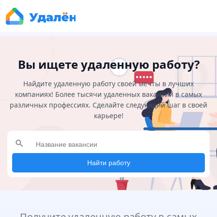
Вы ищете удаленную работу?
Найдите удаленную работу своей мечты в лучших
компаниях! Более тысячи удаленных вакансий в самых
различных профессиях. Сделайте следующий шаг в своей
карьере!
search
Найти работу
Получите удаленную работу в самых