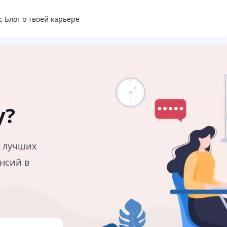
с
Блог о твоей карьере
у?
в лучших
нсий в