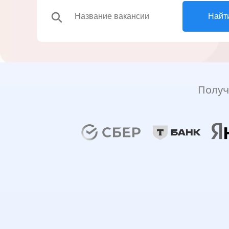
search
Найт
Получ