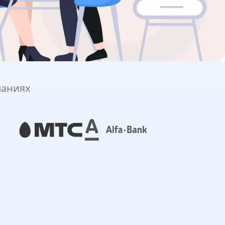
паниях