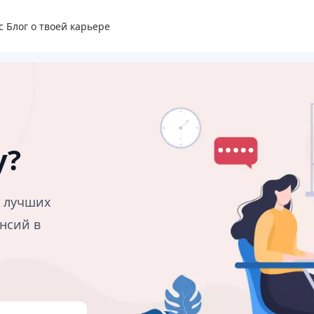
с
Блог о твоей карьере
у?
в лучших
нсий в