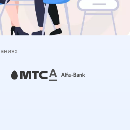
паниях