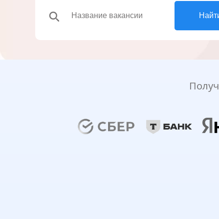
search
Найт
Получ