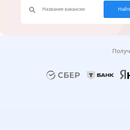
search
Найт
Получ