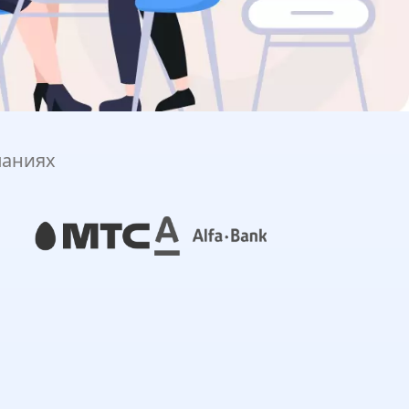
паниях