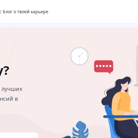
с
Блог о твоей карьере
у?
в лучших
нсий в