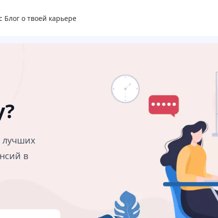
с
Блог о твоей карьере
у?
в лучших
нсий в