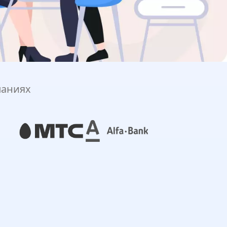
паниях