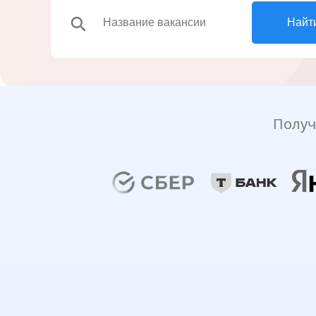
search
Найт
Получ