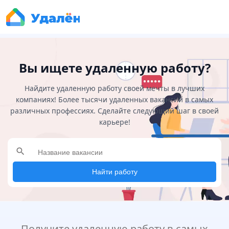
Вы ищете удаленную работу?
Найдите удаленную работу своей мечты в лучших
компаниях! Более тысячи удаленных вакансий в самых
различных профессиях. Сделайте следующий шаг в своей
карьере!
search
Найти работу
Получите удаленную работу в самых