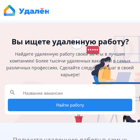
Вы ищете удаленную работу?
Найдите удаленную работу своей мечты в лучших
компаниях! Более тысячи удаленных вакансий в самых
различных профессиях. Сделайте следующий шаг в своей
карьере!
search
Найти работу
Получите удаленную работу в самых