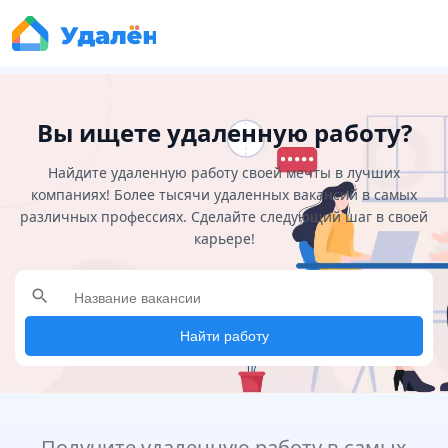
Вы ищете удаленную работу?
Найдите удаленную работу своей мечты в лучших
компаниях! Более тысячи удаленных вакансий в самых
различных профессиях. Сделайте следующий шаг в своей
карьере!
search
Найти работу
Получите удаленную работу в самых