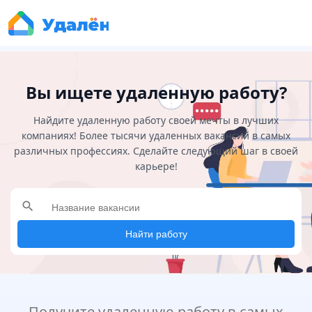
Вы ищете удаленную работу?
Найдите удаленную работу своей мечты в лучших
компаниях! Более тысячи удаленных вакансий в самых
различных профессиях. Сделайте следующий шаг в своей
карьере!
search
Найти работу
Получите удаленную работу в самых