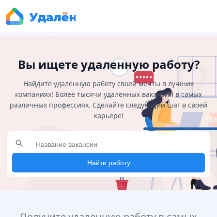
Вы ищете удаленную работу?
Найдите удаленную работу своей мечты в лучших
компаниях! Более тысячи удаленных вакансий в самых
различных профессиях. Сделайте следующий шаг в своей
карьере!
search
Найти работу
Получите удаленную работу в самых