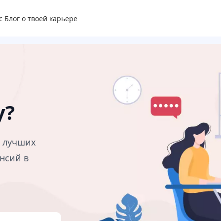
с
Блог о твоей карьере
у?
в лучших
нсий в