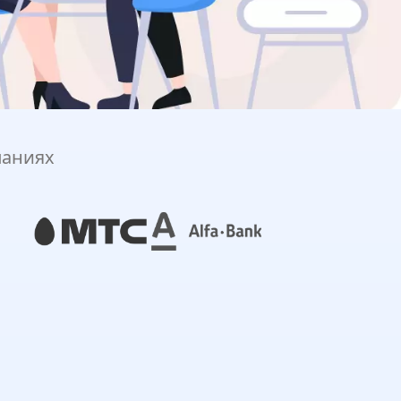
паниях