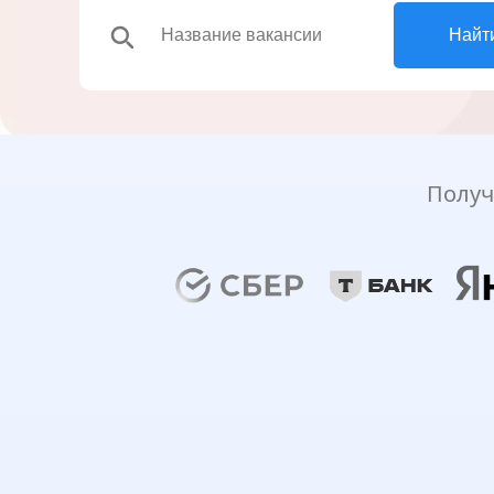
search
Найт
Получ