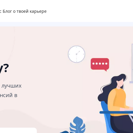
с
Блог о твоей карьере
у?
в лучших
нсий в