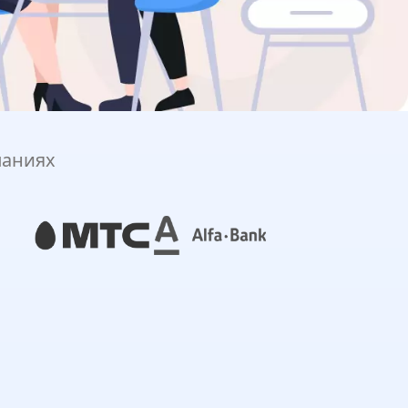
паниях