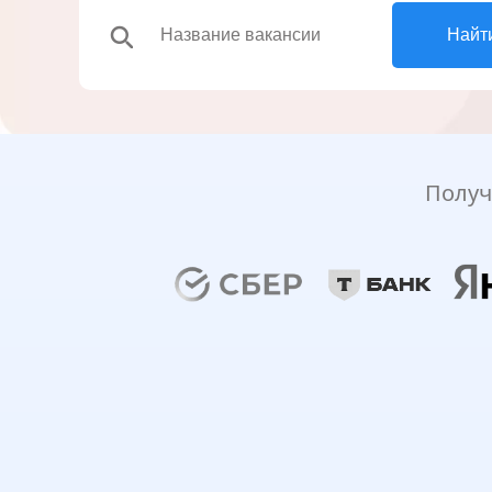
search
Найт
Получ