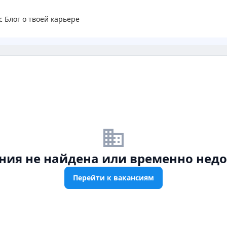
с
Блог о твоей карьере
business_off
ния не найдена или временно недо
Перейти к вакансиям