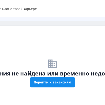
с
Блог о твоей карьере
business_off
ния не найдена или временно недо
Перейти к вакансиям