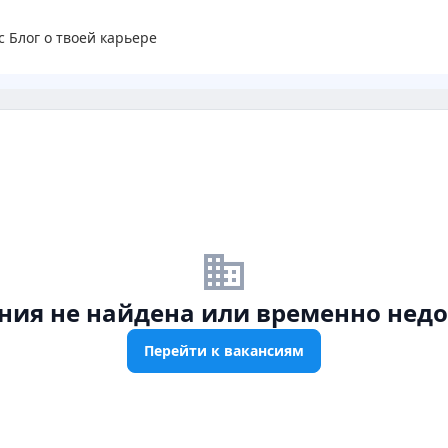
с
Блог о твоей карьере
business_off
ния не найдена или временно недо
Перейти к вакансиям