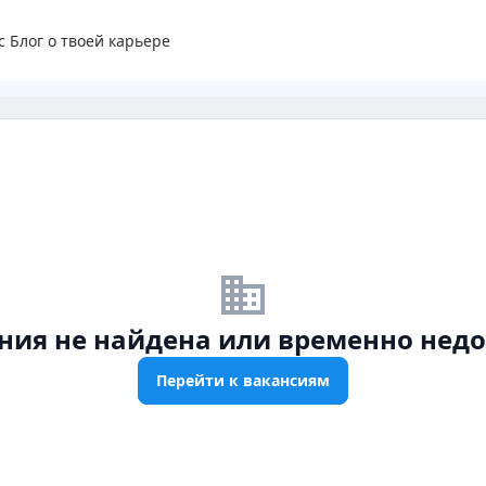
с
Блог о твоей карьере
business_off
ния не найдена или временно недо
Перейти к вакансиям