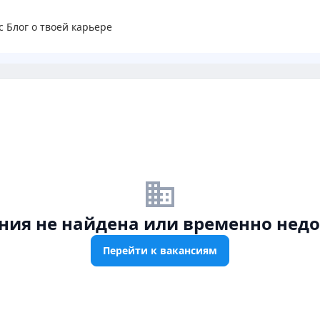
с
Блог о твоей карьере
business_off
ния не найдена или временно недо
Перейти к вакансиям