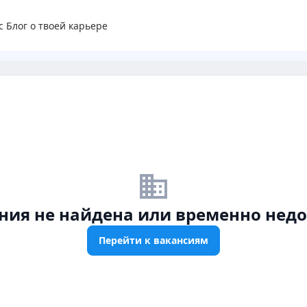
с
Блог о твоей карьере
business_off
ния не найдена или временно недо
Перейти к вакансиям