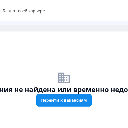
с
Блог о твоей карьере
business_off
ния не найдена или временно недо
Перейти к вакансиям