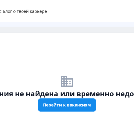
с
Блог о твоей карьере
business_off
ния не найдена или временно недо
Перейти к вакансиям