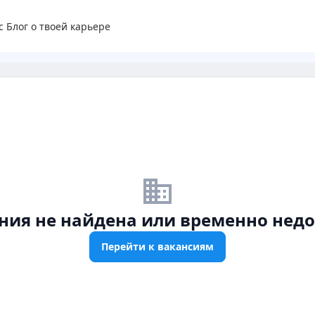
с
Блог о твоей карьере
business_off
ния не найдена или временно недо
Перейти к вакансиям