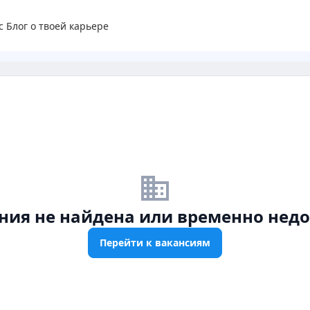
с
Блог о твоей карьере
business_off
ния не найдена или временно недо
Перейти к вакансиям