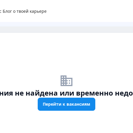
с
Блог о твоей карьере
business_off
ния не найдена или временно недо
Перейти к вакансиям