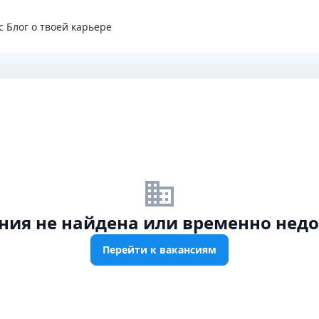
с
Блог о твоей карьере
business_off
ния не найдена или временно недо
Перейти к вакансиям