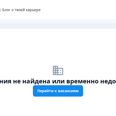
с
Блог о твоей карьере
business_off
ния не найдена или временно недо
Перейти к вакансиям