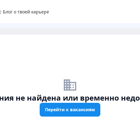
с
Блог о твоей карьере
business_off
ния не найдена или временно недо
Перейти к вакансиям