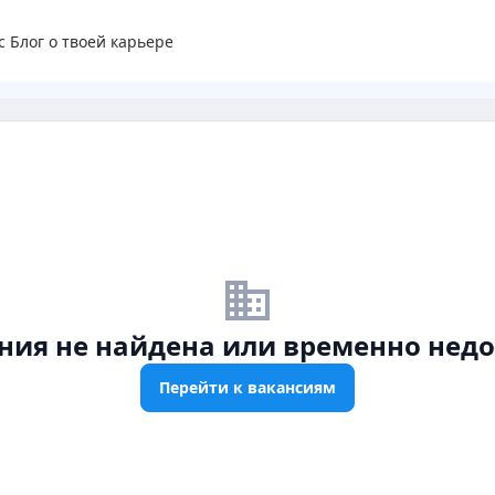
с
Блог о твоей карьере
business_off
ния не найдена или временно недо
Перейти к вакансиям