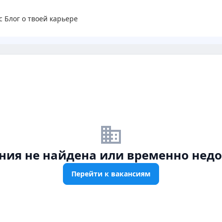
с
Блог о твоей карьере
business_off
ния не найдена или временно недо
Перейти к вакансиям