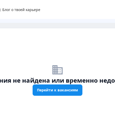
с
Блог о твоей карьере
business_off
ния не найдена или временно недо
Перейти к вакансиям